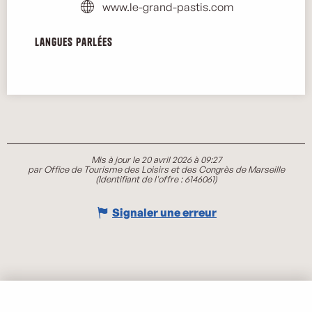
www.le-grand-pastis.com
Langues parlées
Langues parlées
Mis à jour le 20 avril 2026 à 09:27
par Office de Tourisme des Loisirs et des Congrès de Marseille
(Identifiant de l'offre :
6146061
)
Signaler une erreur