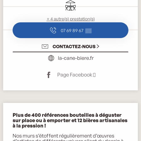
Terrasse
+ 4 autre(s) prestation(s)
07 69 89 67
▒▒
CONTACTEZ-NOUS
la-cane-biere.fr
Page Facebook
Description
Plus de 400 références bouteilles à déguster 
sur place ou à emporter et 12 bières artisanales 
à la pression !
Nos murs s’étoffent régulièrement d’œuvres 
d’artistes de différents univers allant du dessin à 