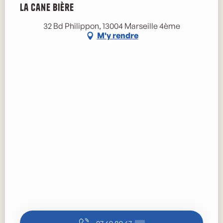
La Cane Bière
Marse
32 Bd Philippon, 13004 Marseille 4ème
M'y rendre