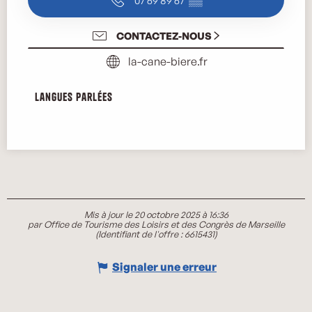
07 69 89 67
▒▒
CONTACTEZ-NOUS
la-cane-biere.fr
Langues parlées
Langues parlées
Mis à jour le 20 octobre 2025 à 16:36
par Office de Tourisme des Loisirs et des Congrès de Marseille
(Identifiant de l'offre :
6615431
)
Signaler une erreur