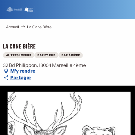
Aller
au
contenu
principal
Accueil
La Cane Bière
La Cane Bière
M
AUTRES LOISIRS
BAR ET PUB
BAR À BIÈRE
32 Bd Philippon, 13004 Marseille 4ème
M'y rendre
Partager