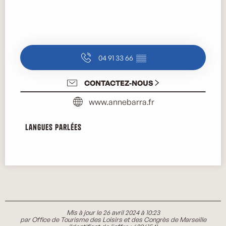
04 91 33 66
▒▒
CONTACTEZ-NOUS
www.annebarra.fr
Langues parlées
Langues parlées
Mis à jour le 26 avril 2024 à 10:23
par Office de Tourisme des Loisirs et des Congrès de Marseille