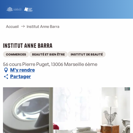
Aller
au
contenu
principal
Accueil
Institut Anne Barra
Institut Anne Barra
COMMERCES
BEAUTÉ ET BIEN ÊTRE
INSTITUT DE BEAUTÉ
56 cours Pierre Puget, 13006 Marseille 6ème
M'y rendre
Partager