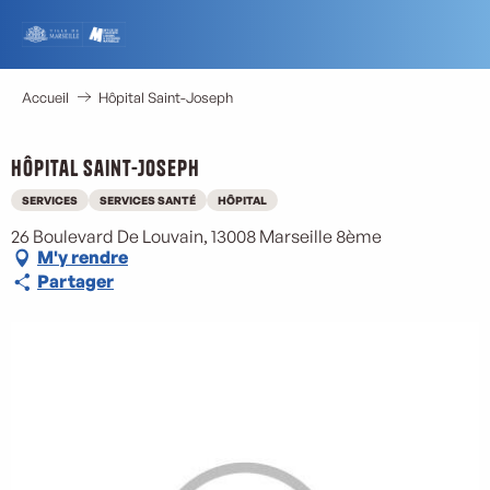
Aller
au
contenu
principal
Accueil
Hôpital Saint-Joseph
Hôpital Saint-Joseph
SERVICES
SERVICES SANTÉ
HÔPITAL
26 Boulevard De Louvain, 13008 Marseille 8ème
M'y rendre
Partager