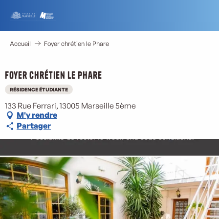
Aller
au
contenu
principal
Accueil
Foyer chrétien le Phare
Foyer chrétien le Phare
RÉSIDENCE ÉTUDIANTE
133 Rue Ferrari, 13005 Marseille 5ème
M'y rendre
Partager