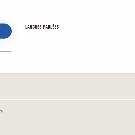
Langues parlées
Langues parlées
le