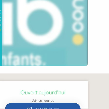
Ouverture et coordonnée
Ouvert aujourd'hui
Voir les horaires