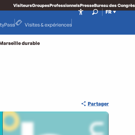
Visiteurs
Groupes
Professionnels
Presse
Bureau des Congrès
FR
Accessibilité
Recherche
ityPass
Visites & expériences
Marseille durable
Partager