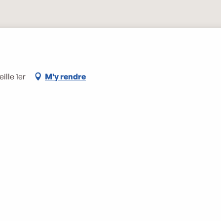
ille 1er
M'y rendre