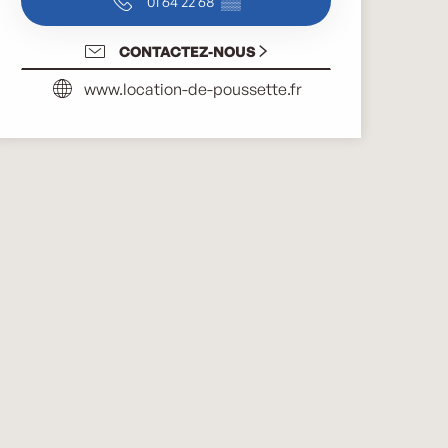
01 64 22 68
▒▒
CONTACTEZ-NOUS
www.location-de-poussette.fr