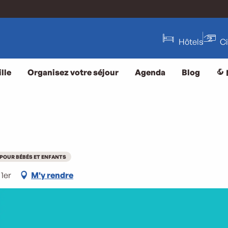
Hôtels
C
lle
Organisez votre séjour
Agenda
Blog
 POUR BÉBÉS ET ENFANTS
 1er
M'y rendre