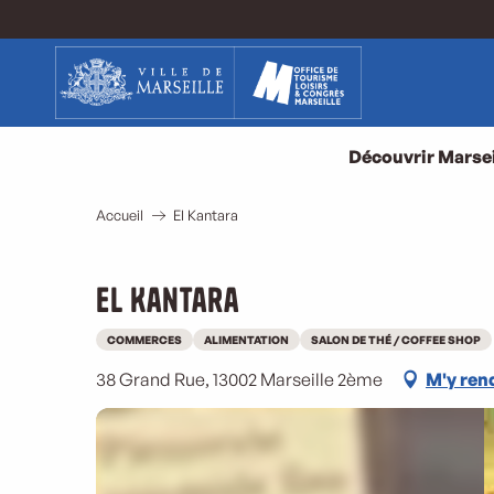
Aller
au
contenu
principal
Découvrir Marsei
Accueil
El Kantara
El Kantara
COMMERCES
ALIMENTATION
SALON DE THÉ / COFFEE SHOP
38 Grand Rue, 13002 Marseille 2ème
M'y ren