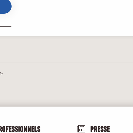
le
rofessionnels
Presse