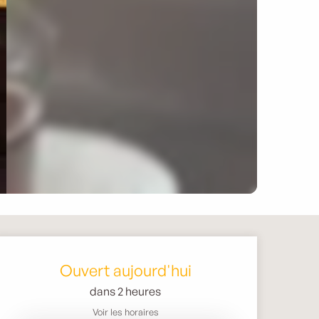
Ouverture et coordonnée
Ouvert aujourd'hui
dans 2 heures
Voir les horaires