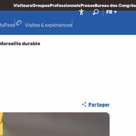
Visiteurs
Groupes
Professionnels
Presse
Bureau des Congrès
FR
Accessibilité
Recherche
ityPass
Visites & expériences
Marseille durable
Partager