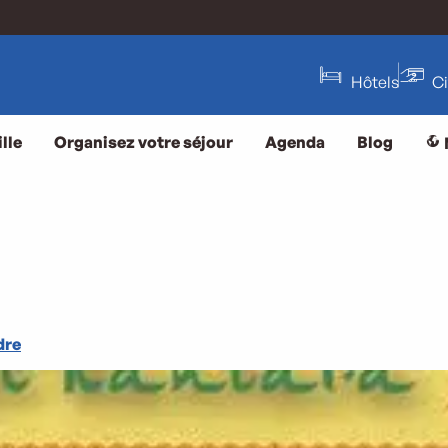
Hôtels
C
lle
Organisez votre séjour
Agenda
Blog
dre