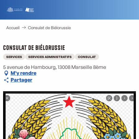
Aller
au
contenu
principal
Accueil
Consulat de Biélorussie
Consulat de Biélorussie
SERVICES
SERVICES ADMINISTRATIFS
CONSULAT
5 avenue de Hambourg, 13008 Marseille 8ème
M'y rendre
Partager