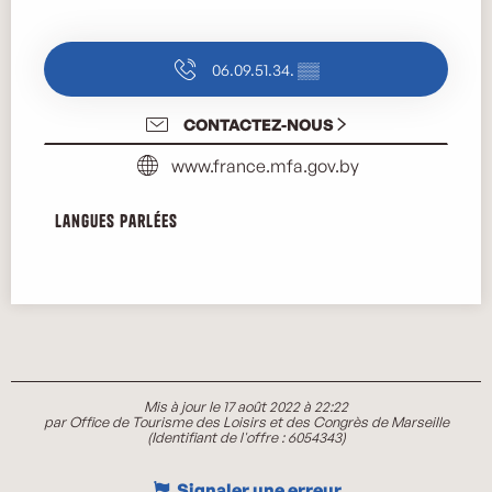
06.09.51.34.
▒▒
CONTACTEZ-NOUS
www.france.mfa.gov.by
Langues parlées
Langues parlées
Mis à jour le 17 août 2022 à 22:22
par Office de Tourisme des Loisirs et des Congrès de Marseille
(Identifiant de l'offre :
6054343
)
Signaler une erreur