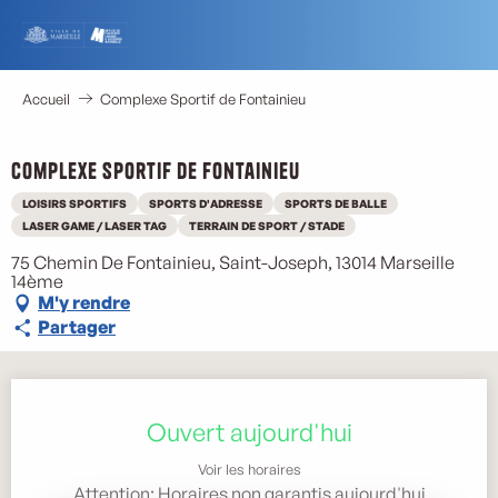
Aller
au
contenu
principal
Accueil
Complexe Sportif de Fontainieu
Complexe Sportif de Fontainieu
LOISIRS SPORTIFS
SPORTS D'ADRESSE
SPORTS DE BALLE
LASER GAME / LASER TAG
TERRAIN DE SPORT / STADE
75 Chemin De Fontainieu, Saint-Joseph, 13014 Marseille
14ème
M'y rendre
Partager
Ouverture et coordonnées
Ouvert aujourd'hui
Voir les horaires
Attention: Horaires non garantis aujourd'hui