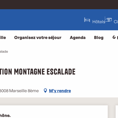
Hôtels
C
lle
Organisez votre séjour
Agenda
Blog
alade
tion Montagne Escalade
13008 Marseille 8ème
M'y rendre
hône.