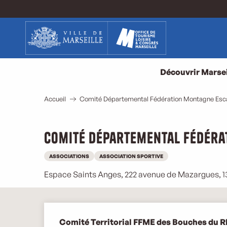
Aller
au
contenu
principal
Découvrir Marsei
Accueil
Comité Départemental Fédération Montagne Esc
Comité Départemental Fédéra
ASSOCIATIONS
ASSOCIATION SPORTIVE
Espace Saints Anges, 222 avenue de Mazargues, 
Description
Comité Territorial FFME des Bouches du R