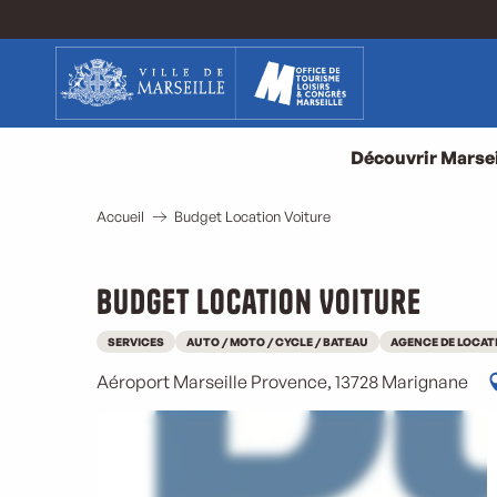
Aller
au
contenu
principal
Découvrir Marsei
Accueil
Budget Location Voiture
Budget Location Voiture
SERVICES
AUTO / MOTO / CYCLE / BATEAU
AGENCE DE LOCAT
Aéroport Marseille Provence, 13728 Marignane