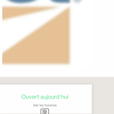
Ouverture et coordonnée
Ouvert aujourd'hui
Voir les horaires
Parking