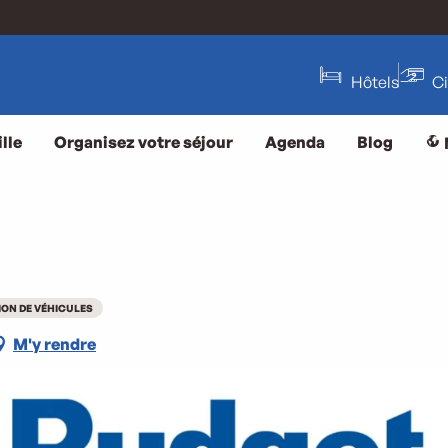
Hôtels
C
lle
Organisez votre séjour
Agenda
Blog
ION DE VÉHICULES
M'y rendre