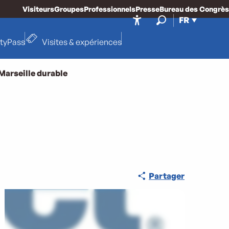
Visiteurs
Groupes
Professionnels
Presse
Bureau des Congrès
FR
Accessibilité
Recherche
ityPass
Visites & expériences
Marseille durable
Partager