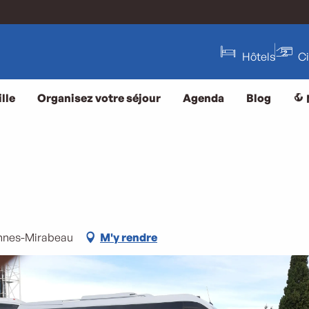
Hôtels
C
lle
Organisez votre séjour
Agenda
Blog
Pennes-Mirabeau
M'y rendre