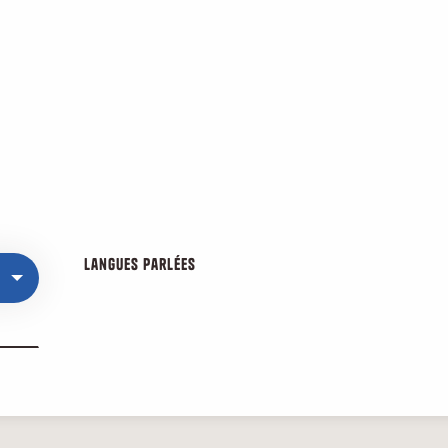
Langues parlées
Langues parlées