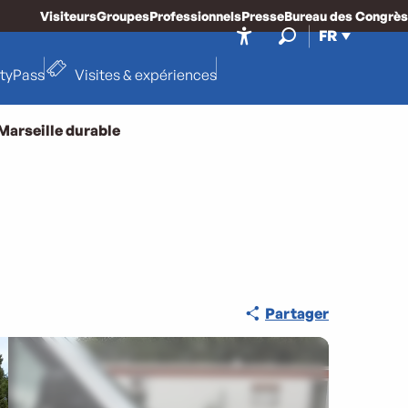
Visiteurs
Groupes
Professionnels
Presse
Bureau des Congrès
FR
Accessibilité
Recherche
ityPass
Visites & expériences
Marseille durable
Partager