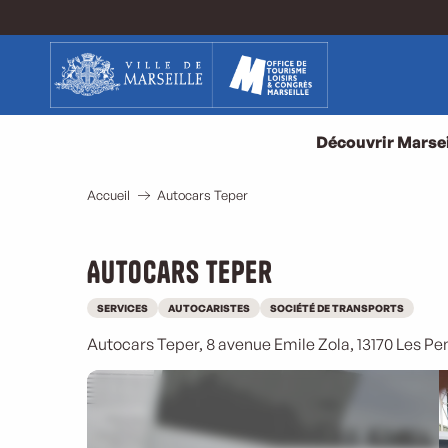
Aller
au
contenu
principal
Découvrir Marsei
Accueil
Autocars Teper
Autocars Teper
SERVICES
AUTOCARISTES
SOCIÉTÉ DE TRANSPORTS
Autocars Teper, 8 avenue Emile Zola, 13170 Les 