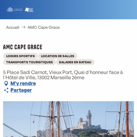
Aller
au
contenu
principal
Accueil
AMC Cape Grace
AMC Cape Grace
LOISIRS SPORTIFS
LOCATION DE SALLES
TRANSPORTS TOURISTIQUES
BALADES EN BATEAU
5 Place Sadi Carnot, Vieux Port, Quai d'honneur face à
l'Hôtel de Ville, 13002 Marseille 2ème
M'y rendre
Partager