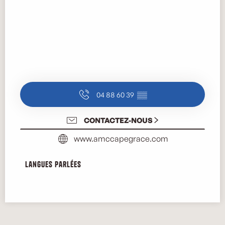
04 88 60 39
▒▒
CONTACTEZ-NOUS
www.amccapegrace.com
Langues parlées
Langues parlées