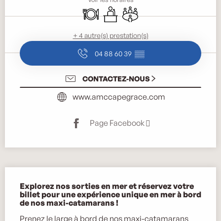
Restaurant
Séminaires
Salle de réunion
+ 4 autre(s) prestation(s)
04 88 60 39
▒▒
CONTACTEZ-NOUS
www.amccapegrace.com
Page Facebook
Description
Explorez nos sorties en mer et réservez votre 
billet pour une expérience unique en mer à bord 
de nos maxi-catamarans !
Prenez le large à bord de nos maxi-catamarans 