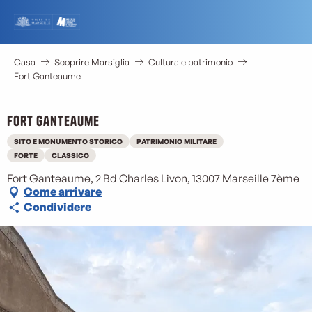
Aller
au
contenu
principal
Casa
Scoprire Marsiglia
Cultura e patrimonio
Fort Ganteaume
Fort Ganteaume
SITO E MONUMENTO STORICO
PATRIMONIO MILITARE
FORTE
CLASSICO
Fort Ganteaume, 2 Bd Charles Livon, 13007 Marseille 7ème
Come arrivare
Condividere