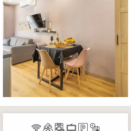
Orari e contatti
Wi-Fi
Aria condizionata
Lavatrice
Televisione
Parcheggio
Solo su prenotazio