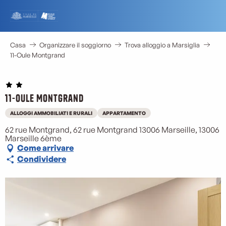
Aller
au
contenu
principal
Casa
Organizzare il soggiorno
Trova alloggio a Marsiglia
11-Oule Montgrand
11-Oule Montgrand
ALLOGGI AMMOBILIATI E RURALI
APPARTAMENTO
62 rue Montgrand, 62 rue Montgrand 13006 Marseille, 13006
Marseille 6ème
Come arrivare
Condividere