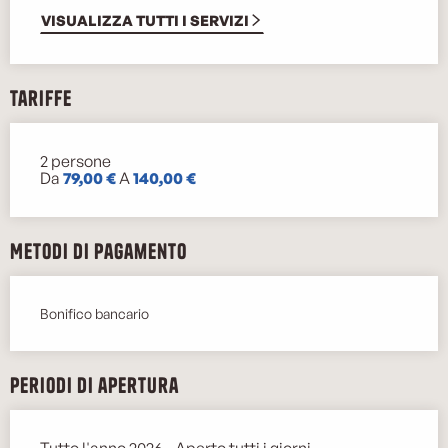
VISUALIZZA TUTTI I SERVIZI
Tariffe
2 persone
Tariffe 2026
Da
79,00 €
A
140,00 €
Metodi di pagamento
Bonifico bancario
Periodi di apertura
Tutto l'anno 2026 - Aperto tutti i giorni