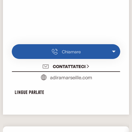
Chiamare
CONTATTATECI
adiramarseille.com
Lingue parlate
Lingue parlate