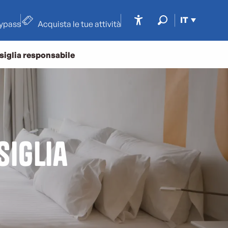
IT
typass
Acquista le tue attività
Accessibilité
Ricerca
siglia responsabile
siglia