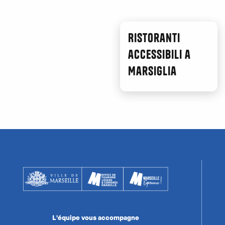
Ibis Styles Marseille gare Saint-Charles
Ibis Marseille Centre Gare Saint-Charles
Ibis Marseille Centre Euromed
Ristoranti
Best Western Plus Hôtel La Joliette
accessibili a
B&B Hôtel Marseille Prado Vélodrome
Marsiglia
L'équipe vous accompagne