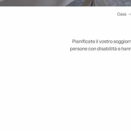
Casa
Pianificate il vostro soggior
persone con disabilità e han
Marsiho hôtel by Happyculture )
Radisson Blu Hôtel Marseille Vieux Port
Le Greet Hôtel Marseille Prado Vélodrome
B&B Hôtel Marseille La Joliette
Toyoko Inn
Le Ryad Boutique Hôtel
Sofitel Marseille Vieux-Port