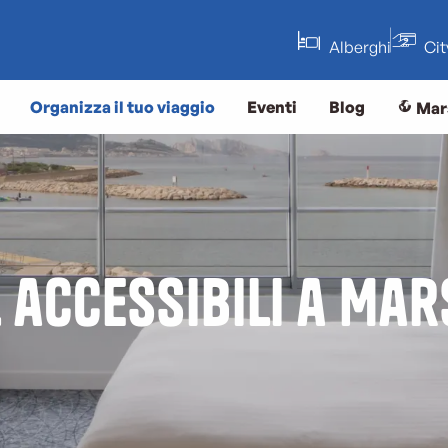
Alberghi
Ci
Organizza il tuo viaggio
Eventi
Blog
Mar
 accessibili a Mar