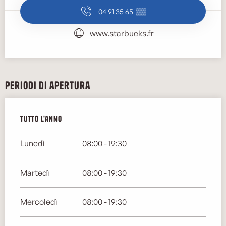
04 91 35 65
▒▒
www.starbucks.fr
Periodi di apertura
Tutto l'anno
Tutto l'anno
Lunedì
08:00 - 19:30
Martedì
08:00 - 19:30
Mercoledì
08:00 - 19:30