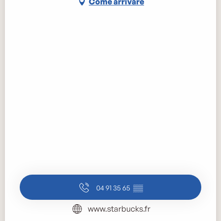
Come arrivare
04 91 35 65
▒▒
www.starbucks.fr