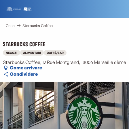
Aller
au
contenu
principal
Casa
Starbucks Coffee
Starbucks Coffee
NEGOZI
ALIMENTARI
CAFFÈ/BAR
Starbucks Coffee, 12 Rue Montgrand, 13006 Marseille 6ème
Come arrivare
Condividere