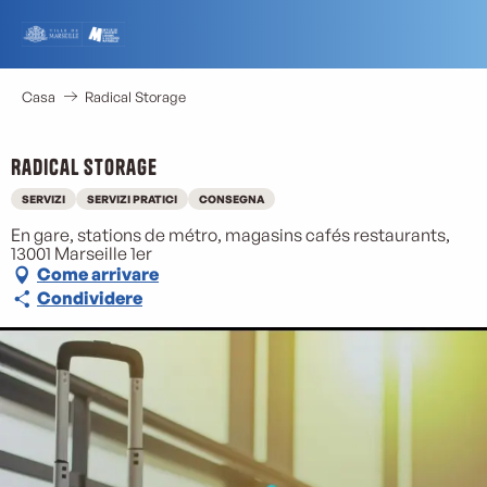
Aller
au
contenu
principal
Casa
Radical Storage
Radical Storage
SERVIZI
SERVIZI PRATICI
CONSEGNA
En gare, stations de métro, magasins cafés restaurants,
13001 Marseille 1er
Come arrivare
Condividere