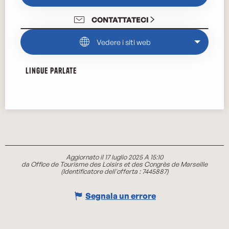
CONTATTATECI
Vedere i siti web
Lingue parlate
Lingue parlate
Aggiornato il 17 luglio 2025 A 15:10
da Office de Tourisme des Loisirs et des Congrès de Marseille
(Identificatore dell'offerta :
7445887
)
Segnala un errore