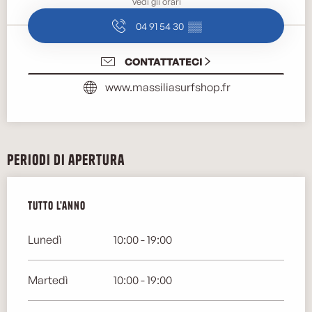
Vedi gli orari
04 91 54 30
▒▒
CONTATTATECI
www.massiliasurfshop.fr
Periodi di apertura
Tutto l'anno
Tutto l'anno
Lunedì
10:00 - 19:00
Martedì
10:00 - 19:00