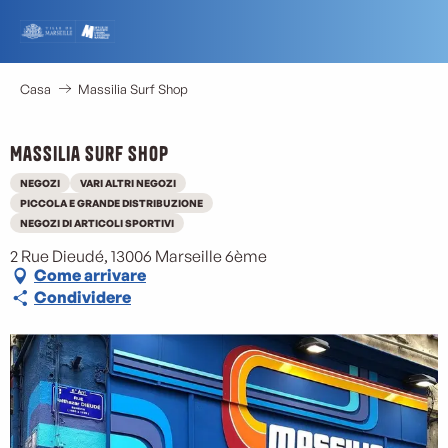
Aller
au
contenu
principal
Casa
Massilia Surf Shop
Massilia Surf Shop
NEGOZI
VARI ALTRI NEGOZI
PICCOLA E GRANDE DISTRIBUZIONE
NEGOZI DI ARTICOLI SPORTIVI
2 Rue Dieudé, 13006 Marseille 6ème
Come arrivare
Condividere