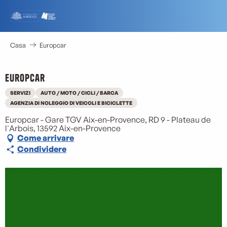
Aller
au
contenu
principal
Casa
Europcar
Europcar
SERVIZI
AUTO / MOTO / CICLI / BARCA
AGENZIA DI NOLEGGIO DI VEICOLI E BICICLETTE
Europcar - Gare TGV Aix-en-Provence, RD 9 - Plateau de
l'Arbois, 13592 Aix-en-Provence
Come arrivare
Condividere