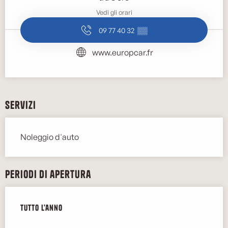
Vedi gli orari
09 77 40 32
▒▒
www.europcar.fr
Servizi
Noleggio d'auto
Periodi di apertura
Tutto l'anno
Tutto l'anno