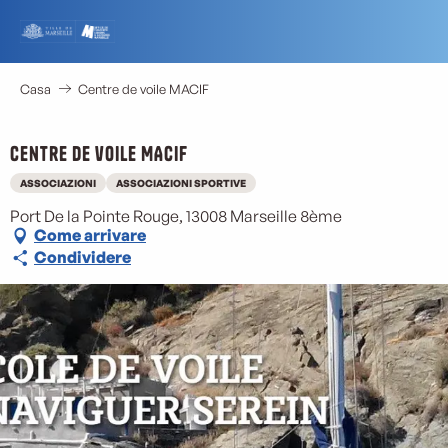
Aller
au
contenu
principal
Casa
Centre de voile MACIF
Centre de voile MACIF
ASSOCIAZIONI
ASSOCIAZIONI SPORTIVE
Port De la Pointe Rouge, 13008 Marseille 8ème
Come arrivare
Condividere