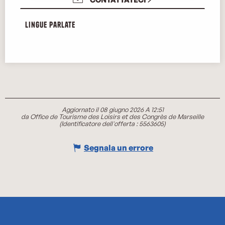
Lingue parlate
Lingue parlate
Aggiornato il 08 giugno 2026 A 12:51
da Office de Tourisme des Loisirs et des Congrès de Marseille
(Identificatore dell'offerta :
5563605
)
Segnala un errore