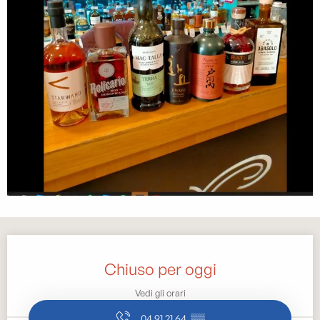
Orari e contatti
Chiuso per oggi
Vedi gli orari
04 91 21 64
▒▒