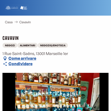
Aller
au
contenu
principal
Casa
Cavavin
Cavavin
NEGOZI
ALIMENTARI
NEGOZIO/ENOTECA
1 Rue Saint-Saëns, 13001 Marseille 1er
Come arrivare
Condividere