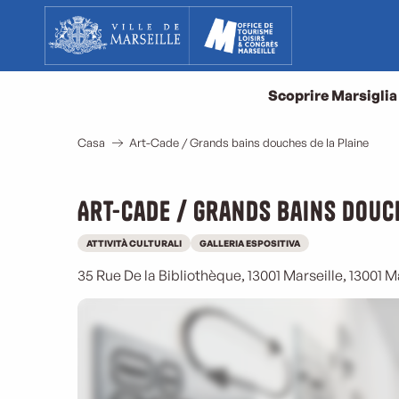
Aller
au
contenu
principal
Scoprire Marsiglia
Casa
Art-Cade / Grands bains douches de la Plaine
Art-Cade / Grands bains douc
ATTIVITÀ CULTURALI
GALLERIA ESPOSITIVA
35 Rue De la Bibliothèque, 13001 Marseille, 13001 Ma