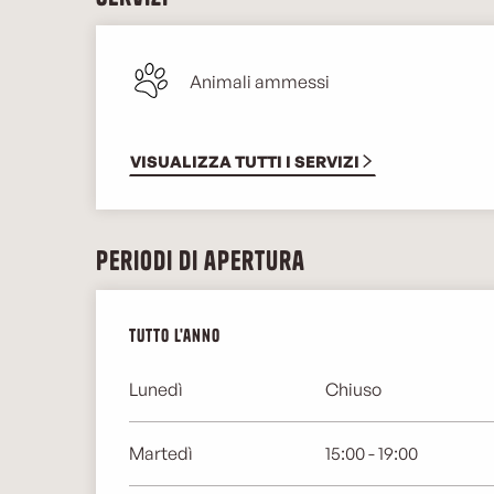
Animali ammessi
VISUALIZZA TUTTI I SERVIZI
Periodi di apertura
Tutto l'anno
Tutto l'anno
Lunedì
Chiuso
Martedì
15:00 - 19:00