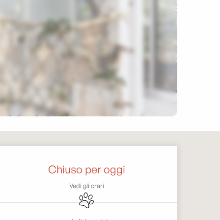
Orari e contatti
Chiuso per oggi
Vedi gli orari
Animali ammessi