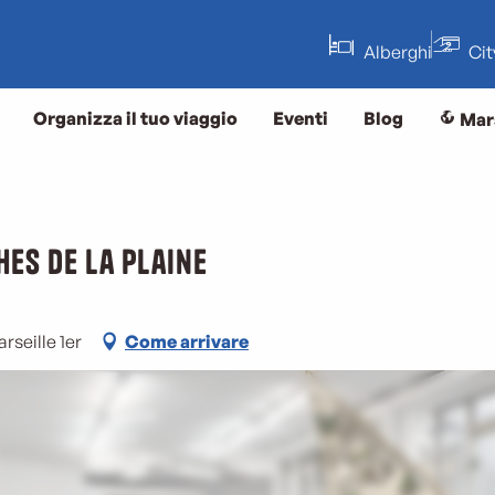
Alberghi
Ci
Organizza il tuo viaggio
Eventi
Blog
Mar
hes de la Plaine
rseille 1er
Come arrivare