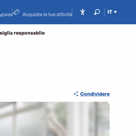
IT
typass
Acquista le tue attività
Accessibilité
Ricerca
siglia responsabile
Condividere