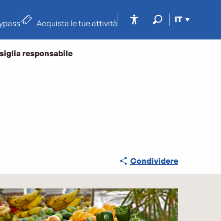
IT
typass
Acquista le tue attività
Accessibilité
Ricerca
siglia responsabile
Condividere