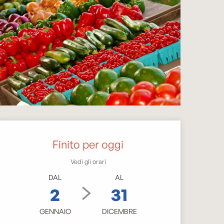
Orari e contatti
Finito per oggi
Vedi gli orari
DAL
AL
2
31
GENNAIO
DICEMBRE