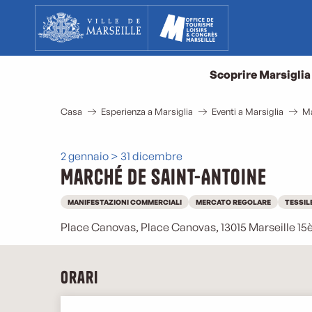
Aller
au
contenu
principal
Scoprire Marsiglia
Casa
Esperienza a Marsiglia
Eventi a Marsiglia
Ma
2 gennaio > 31 dicembre
Marché de Saint-Antoine
MANIFESTAZIONI COMMERCIALI
MERCATO REGOLARE
TESSIL
Place Canovas, Place Canovas, 13015 Marseille 1
Orari