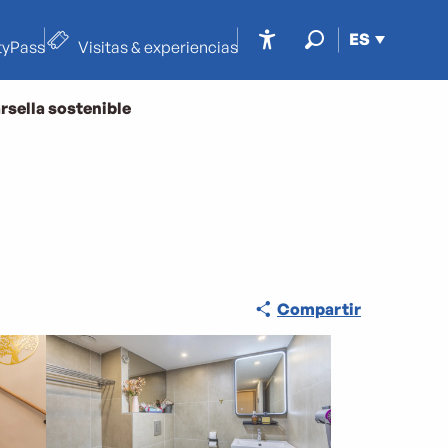
ES
tyPass
Visitas & experiencias
Accessibilité
Buscar
rsella sostenible
Compartir