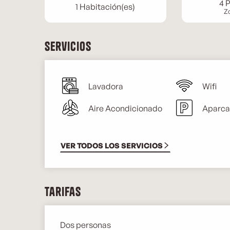
4 
1 Habitación(es)
Z
Servicios
Lavadora
Wifi
Aire Acondicionado
Aparca
VER TODOS LOS SERVICIOS
Tarifas
Dos personas
Tarifas 2026