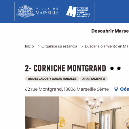
Aller
au
contenu
principal
Descubrir Marse
Inicio
Organice su estancia
Buscar alojamiento en Mar
2- Corniche Montgrand
AMUEBLADOS Y CASAS RURALES
APARTAMENTO
62 rue Montgrand, 13006 Marseille 6ème
Cóm