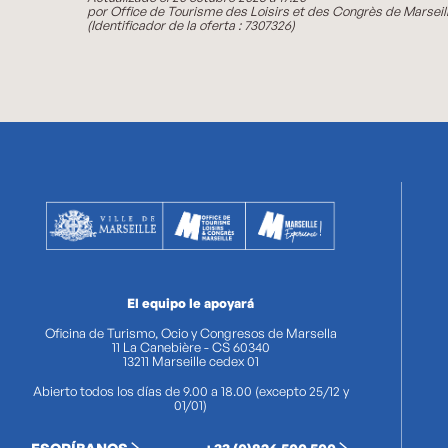
por Office de Tourisme des Loisirs et des Congrès de Marseil
(Identificador de la oferta :
7307326
)
El equipo le apoyará
Oficina de Turismo, Ocio y Congresos de Marsella
11 La Canebière - CS 60340
13211 Marseille cedex 01
Abierto todos los días de 9.00 a 18.00 (excepto 25/12 y
01/01)
ESCRÍBANOS
+33 (0)826 500 500