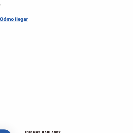
Cómo llegar
Idiomas hablados
Idiomas hablados