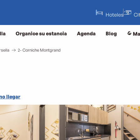
Hoteles
Ci
lla
Organice su estancia
Agenda
Blog
Ma
sella
2- Corniche Montgrand
o llegar