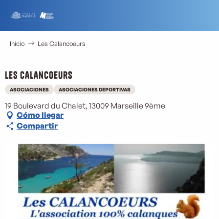
Aller
au
contenu
principal
Inicio
Les Calancoeurs
Les Calancoeurs
ASOCIACIONES
ASOCIACIONES DEPORTIVAS
19 Boulevard du Chalet, 13009 Marseille 9ème
Cómo llegar
Compartir