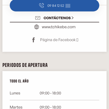
09 84 12 52
▒▒
CONTÁCTENOS
www.tchikebe.com
Página de Facebook
Periodos de apertura
Todo el año
Todo el año
Lunes
09:00 - 18:00
Martes
09:00 - 18:00