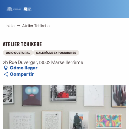
Aller
au
contenu
principal
Inicio
Atelier Tchikebe
Atelier Tchikebe
OCIO CULTURAL
GALERÍA DE EXPOSICIONES
2b Rue Duverger, 13002 Marseille 2ème
Cómo llegar
Compartir