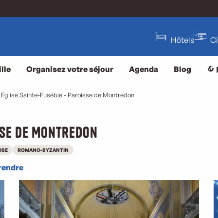
Hôtels
C
lle
Organisez votre séjour
Agenda
Blog
Eglise Sainte-Eusébie - Paroisse de Montredon
isse de Montredon
ISE
ROMANO-BYZANTIN
rendre