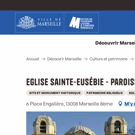
Aller
au
contenu
principal
Découvrir Marsei
Accueil
Découvrir Marseille
Culture et patrimoine
Eglise Sainte-Eusébie - Paro
SITE ET MONUMENT HISTORIQUE
PATRIMOINE RELIGIEUX
EGL
6 Place Engalière, 13008 Marseille 8ème
M'y 