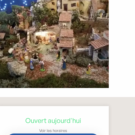
Ouverture et coordonnée
Ouvert aujourd'hui
Voir les horaires