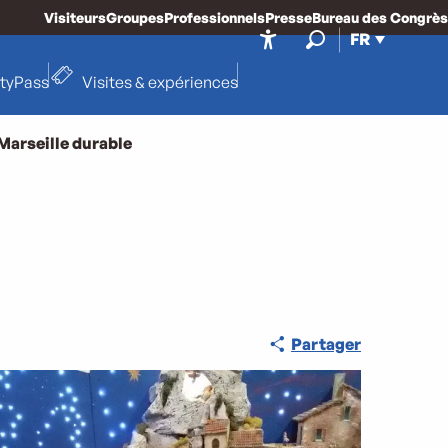
Visiteurs
Groupes
Professionnels
Presse
Bureau des Congrès
FR
Accessibilité
Recherche
ityPass
Visites & expériences
Marseille durable
Partager