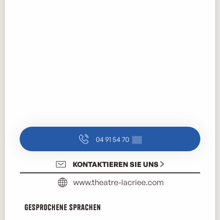
04 91 54 70
▒▒
KONTAKTIEREN SIE UNS
www.theatre-lacriee.com
Gesprochene Sprachen
Gesprochene Sprachen