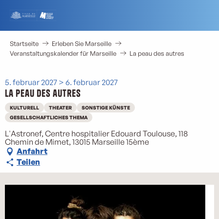
Aller
au
contenu
principal
Startseite
Erleben Sie Marseille
Veranstaltungskalender für Marseille
La peau des autres
5. februar 2027 > 6. februar 2027
La peau des autres
KULTURELL
THEATER
SONSTIGE KÜNSTE
GESELLSCHAFTLICHES THEMA
L'Astronef, Centre hospitalier Edouard Toulouse, 118
Chemin de Mimet, 13015 Marseille 15ème
Anfahrt
Teilen