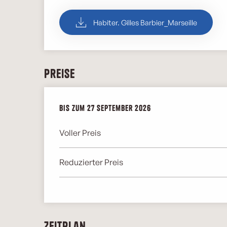
Habiter. Gilles Barbier_Marseille
Preise
ab
Bis zum
1 April 2026
27 September 2026
bis zum
27 September 2026
Voller Preis
Reduzierter Preis
Zeitplan