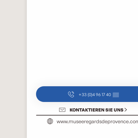
+33 (0)4 96 17 40
▒▒
KONTAKTIEREN SIE UNS
www.museeregardsdeprovence.co