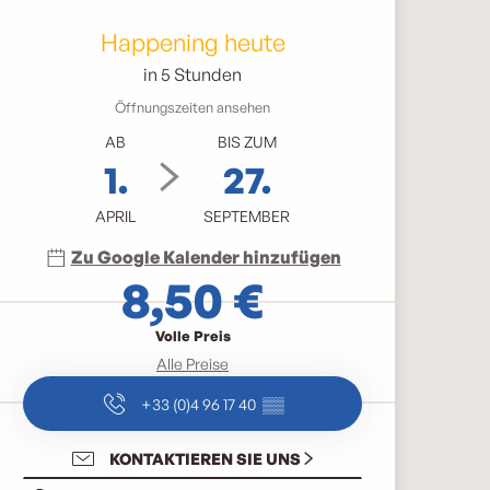
Öffnungszeiten & Kontak
Happening heute
in 5 Stunden
Öffnungszeiten ansehen
AB
BIS ZUM
1.
27.
APRIL
SEPTEMBER
Zu Google Kalender hinzufügen
8,50 €
Volle Preis
Alle Preise
+33 (0)4 96 17 40
▒▒
KONTAKTIEREN SIE UNS