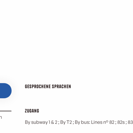
Gesprochene Sprachen
Gesprochene Sprachen
Zugang
Zugang
m
By subway 1 & 2 ; By T2 ; By bus: Lines n° 82 ; 82s ; 83 