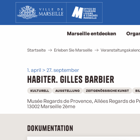
Aller
au
contenu
principal
Marseille entdecken
Organ
Startseite
Erleben Sie Marseille
Veranstaltungskalend
1. april > 27. september
Habiter. Gilles Barbier
KULTURELL
AUSSTELLUNG
ZEITGENÖSSISCHE KUNST
BI
Musée Regards de Provence, Allées Regards de P
13002 Marseille 2ème
Dokumentation