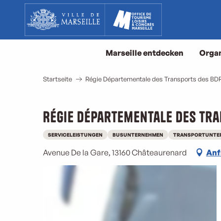
Aller
au
contenu
principal
Marseille entdecken
Organ
Startseite
Régie Départementale des Transports des BD
Régie Départementale des Tr
SERVICELEISTUNGEN
BUSUNTERNEHMEN
TRANSPORTUNTE
Avenue De la Gare, 13160 Châteaurenard
Anf