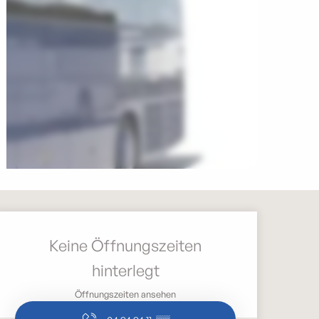
Öffnungszeiten & Kontak
Keine Öffnungszeiten
hinterlegt
Öffnungszeiten ansehen