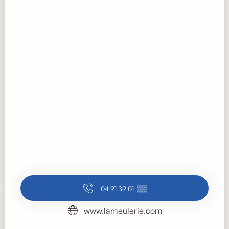
04 91 39 01
▒▒
www.lameulerie.com