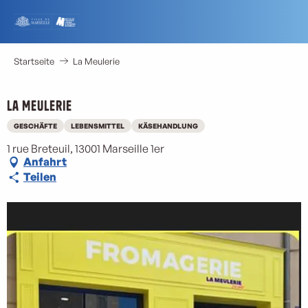
Aller
au
contenu
principal
Startseite
La Meulerie
La Meulerie
GESCHÄFTE
LEBENSMITTEL
KÄSEHANDLUNG
1 rue Breteuil, 13001 Marseille 1er
Anfahrt
Teilen