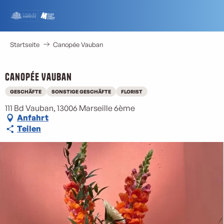
Aller
au
contenu
principal
Startseite
Canopée Vauban
Canopée Vauban
GESCHÄFTE
SONSTIGE GESCHÄFTE
FLORIST
111 Bd Vauban, 13006 Marseille 6ème
Anfahrt
Teilen