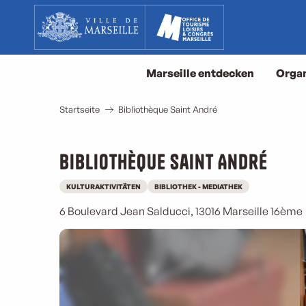
Aller
au
contenu
principal
Marseille entdecken
Organ
Startseite
Bibliothèque Saint André
Bibliothèque Saint André
KULTURAKTIVITÄTEN
BIBLIOTHEK - MEDIATHEK
6 Boulevard Jean Salducci, 13016 Marseille 16ème