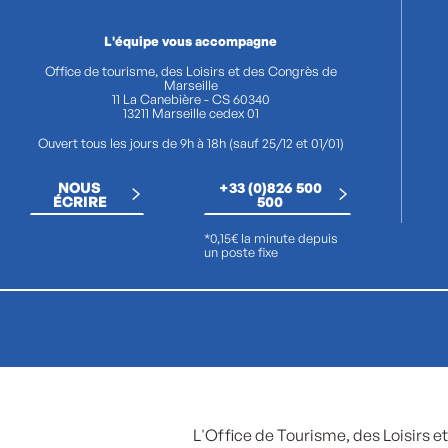
L'équipe vous accompagne
Office de tourisme, des Loisirs et des Congrès de
Marseille
11 La Canebière - CS 60340
13211 Marseille cedex 01
Ouvert tous les jours de 9h à 18h (sauf 25/12 et 01/01)
NOUS
+33 (0)826 500
ÉCRIRE
500
*0,15€ la minute depuis
un poste fixe
L'Office de Tourisme, des Loisirs et