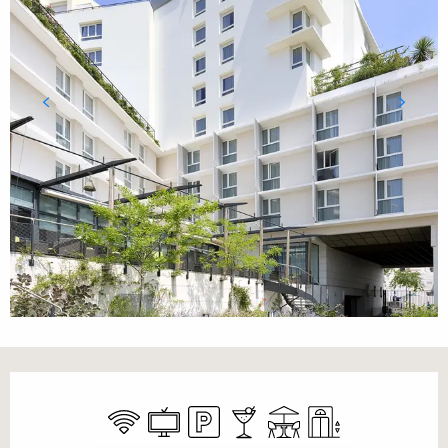
Ouverture et coordonnées
WiFi
Télévision
Parking
Bar / Buvette
Terrasse
Ascenseur