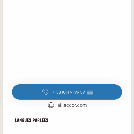
+ 33 (0)4 91 99 59
▒▒
all.accor.com
Langues parlées
Langues parlées