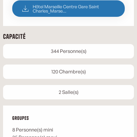
Hôtel Marseille Centre Gare Saint
Charles_Marse...
Capacité
344 Personne(s)
120 Chambre(s)
2 Salle(s)
Groupes
Groupes
8 Personne(s) mini