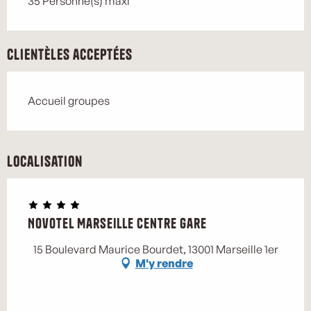
35 Personne(s) maxi
Clientèles acceptées
Accueil groupes
Localisation
Novotel Marseille Centre Gare
Marse
15 Boulevard Maurice Bourdet, 13001 Marseille 1er
M'y rendre