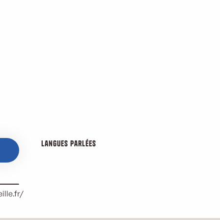
Langues parlées
Langues parlées
lle.fr/