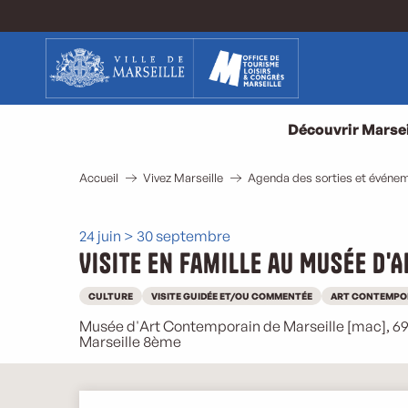
Aller
au
contenu
principal
Découvrir Marsei
Accueil
Vivez Marseille
Agenda des sorties et événem
24 juin > 30 septembre
Visite en famille au Musée d'
CULTURE
VISITE GUIDÉE ET/OU COMMENTÉE
ART CONTEMPO
Musée d'Art Contemporain de Marseille [mac], 69
Marseille 8ème