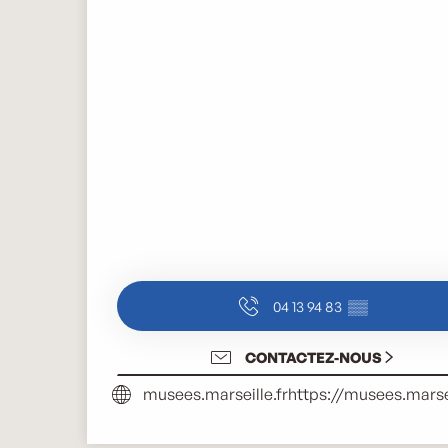
04 13 94 83
▒▒
CONTACTEZ-NOUS
musees.marseille.fr
https://musees.marsei