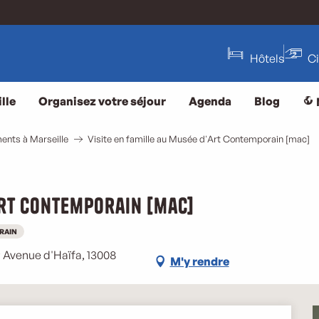
Hôtels
C
lle
Organisez votre séjour
Agenda
Blog
ents à Marseille
Visite en famille au Musée d'Art Contemporain [mac]
Art Contemporain [mac]
RAIN
 Avenue d'Haïfa, 13008
M'y rendre