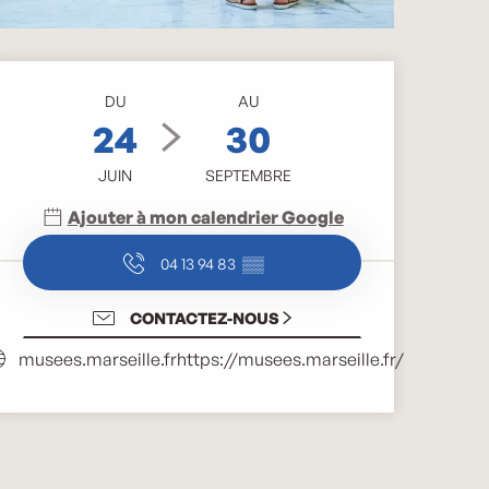
Ouverture et coordonnée
DU
AU
24
30
JUIN
SEPTEMBRE
Ajouter à mon calendrier Google
04 13 94 83
▒▒
CONTACTEZ-NOUS
musees.marseille.fr
https://musees.marseille.fr/