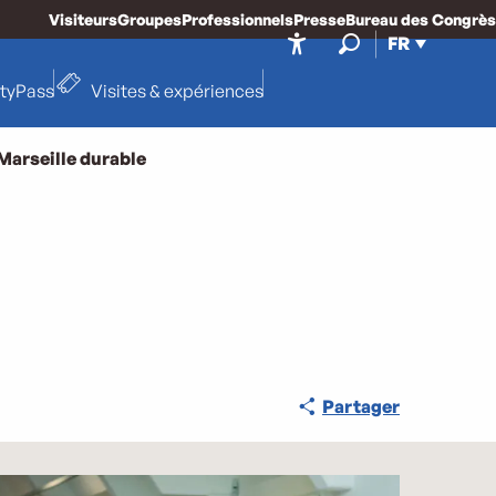
Visiteurs
Groupes
Professionnels
Presse
Bureau des Congrès
FR
Accessibilité
Recherche
ityPass
Visites & expériences
Marseille durable
Partager