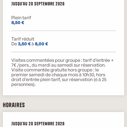
Du
Jusqu'au
24 mars 2026
20 septembre 2026
au
20 septembre 2026
Plein tarif
8,50 €
Tarif réduit
De
3,50 €
à
8,00 €
Visites commentées pour groupe : tarif d’entrée +
7€ /pers., du mardi au samedi sur réservation.
Visite commentée gratuite hors groupe : le
premier samedi de chaque mois à 10h30, hors
droit d’entrée plein tarif, sur réservation (6 à 25
personnes).
Horaires
Du
Jusqu'au
24 mars 2026
20 septembre 2026
au
20 septembre 2026