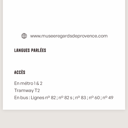
www.museeregardsdeprovence.com
Langues parlées
Langues parlées
Accès
Accès
En métro 1 & 2
Tramway T2
En bus : Lignes n° 82 ; n° 82 s ; n° 83 ; n° 60 ; n° 49