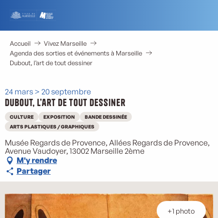
Aller
au
contenu
principal
Accueil
Vivez Marseille
Agenda des sorties et événements à Marseille
Dubout, l’art de tout dessiner
24 mars > 20 septembre
Dubout, l’art de tout dessiner
CULTURE
EXPOSITION
BANDE DESSINÉE
ARTS PLASTIQUES / GRAPHIQUES
Musée Regards de Provence, Allées Regards de Provence,
Avenue Vaudoyer, 13002 Marseille 2ème
M'y rendre
Partager
+1 photo