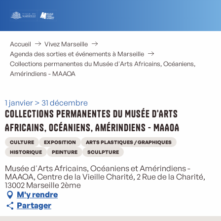
Aller
au
contenu
principal
Accueil
Vivez Marseille
Agenda des sorties et événements à Marseille
Collections permanentes du Musée d'Arts Africains, Océaniens,
Amérindiens - MAAOA
1 janvier > 31 décembre
Collections permanentes du Musée d'Arts
Africains, Océaniens, Amérindiens - MAAOA
CULTURE
EXPOSITION
ARTS PLASTIQUES / GRAPHIQUES
HISTORIQUE
PEINTURE
SCULPTURE
Musée d'Arts Africains, Océaniens et Amérindiens -
MAAOA, Centre de la Vieille Charité, 2 Rue de la Charité,
13002 Marseille 2ème
M'y rendre
Partager