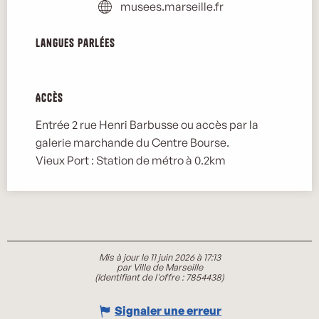
musees.marseille.fr
Langues parlées
Langues parlées
Accès
Accès
Entrée 2 rue Henri Barbusse ou accès par la
galerie marchande du Centre Bourse.
Vieux Port : Station de métro à 0.2km
Mis à jour le 11 juin 2026 à 17:13
par Ville de Marseille
(Identifiant de l'offre :
7854438
)
Signaler une erreur