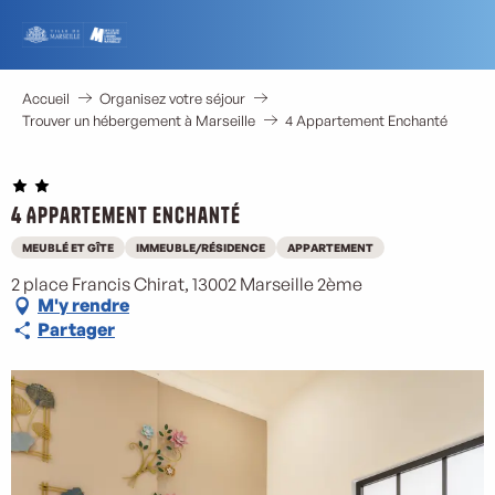
Aller
au
contenu
principal
Accueil
Organisez votre séjour
Trouver un hébergement à Marseille
4 Appartement Enchanté
4 Appartement Enchanté
MEUBLÉ ET GÎTE
IMMEUBLE/RÉSIDENCE
APPARTEMENT
2 place Francis Chirat, 13002 Marseille 2ème
M'y rendre
Partager