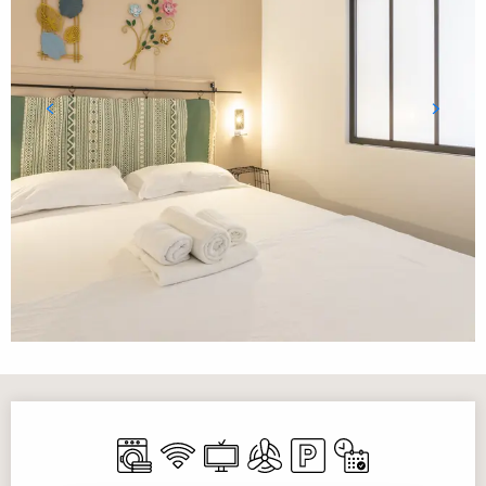
Ouverture et coordonnées
Lave linge
WiFi
Télévision
Air conditionné
Parking
Uniquement sur rés