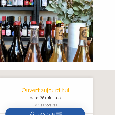
Ouverture et coordonnée
Ouvert aujourd'hui
dans 35 minutes
Voir les horaires
04 91 06 14
▒▒