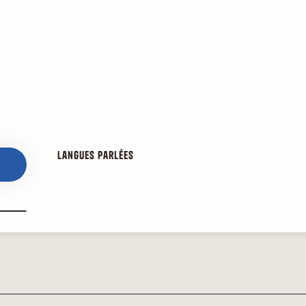
Langues parlées
Langues parlées