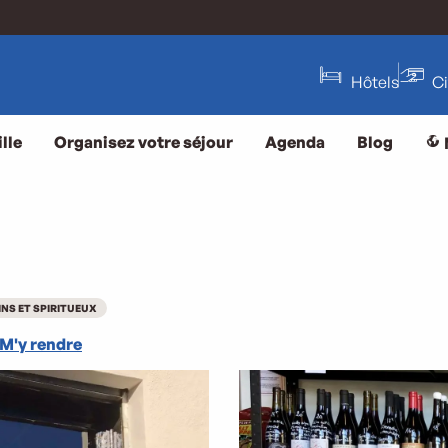
Hôtels
C
lle
Organisez votre séjour
Agenda
Blog
INS ET SPIRITUEUX
M'y rendre