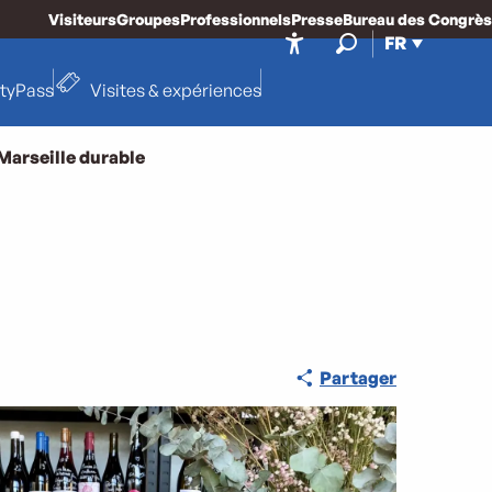
Visiteurs
Groupes
Professionnels
Presse
Bureau des Congrès
FR
Accessibilité
Recherche
ityPass
Visites & expériences
Marseille durable
Partager