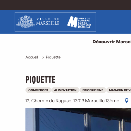
Aller
au
contenu
principal
Découvrir Marsei
Accueil
Piquette
Piquette
COMMERCES
ALIMENTATION
EPICERIE FINE
MAGASIN DE V
12, Chemin de Raguse, 13013 Marseille 13ème