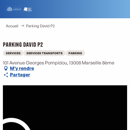
Aller
au
contenu
principal
Accueil
Parking David P2
Parking David P2
SERVICES
SERVICES TRANSPORTS
PARKING
101 Avenue Georges Pompidou, 13008 Marseille 8ème
M'y rendre
Partager