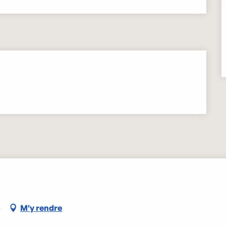
e
M'y rendre