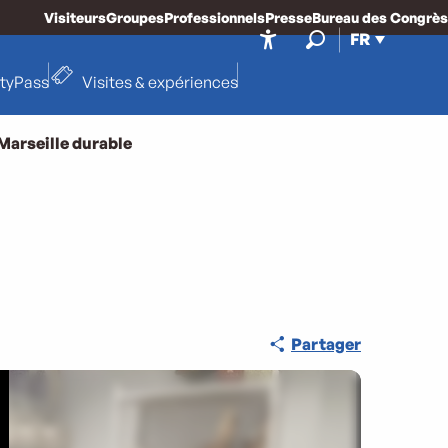
Visiteurs
Groupes
Professionnels
Presse
Bureau des Congrès
FR
Accessibilité
Recherche
ityPass
Visites & expériences
Marseille durable
Partager