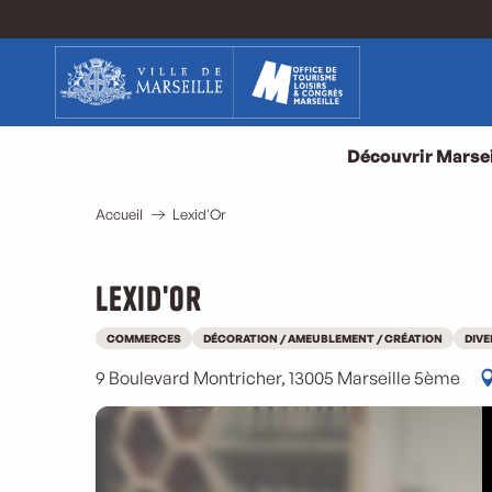
Aller
au
contenu
principal
Découvrir Marsei
Accueil
Lexid'Or
Lexid'Or
COMMERCES
DÉCORATION / AMEUBLEMENT / CRÉATION
DIV
9 Boulevard Montricher, 13005 Marseille 5ème