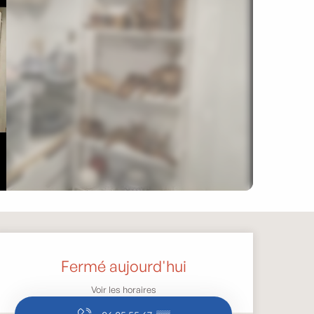
Ouverture et coordonnée
Fermé aujourd'hui
Voir les horaires