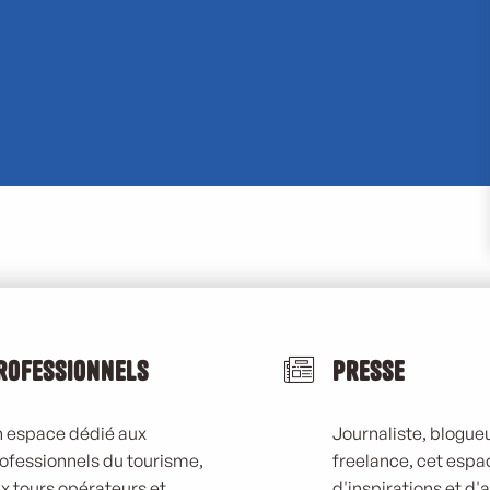
Bilan
Emploi
vacances de
isme
Noël 2025
rofessionnels
Presse
 espace dédié aux
Journaliste, blogueu
ofessionnels du tourisme,
freelance, cet espa
x tours opérateurs et
d'inspirations et d'