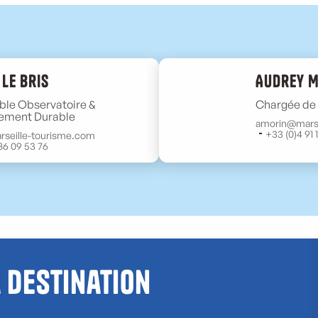
 Le Bris
Audrey 
le Observatoire &
Chargée de 
ement Durable
amorin@marse
+33 (0)4 91 
rseille-tourisme.com
86 09 53 76
a destination