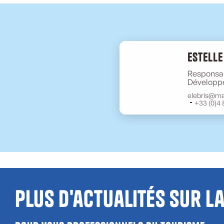
Estelle
Responsab
Développ
elebris@ma
+33 (0)4 
Plus d'actualités sur l