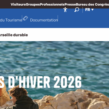
Visiteurs
Groupes
Professionnels
Presse
Bureau des Congrès
FR
Accessibilité
Recherche
 du Tourisme
Documentation
rseille durable
s d'Hiver 2026