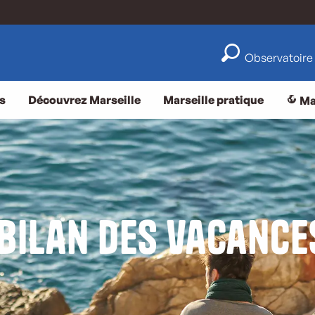
Observatoire
s
Découvrez Marseille
Marseille pratique
Ma
bilan des vacance