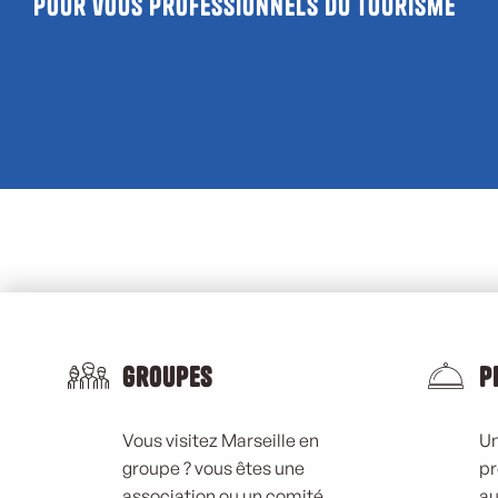
Pour vous professionnels du tourisme
Bilan
vacances de
printemps
Forum 
2026
Tour
Groupes
P
Vous visitez Marseille en
Un
groupe ? vous êtes une
pr
association ou un comité
au