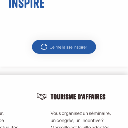
inspire
Le Vieux-Port
Je me laisse inspirer
Tourisme d'affaires
r,
Vous organisez un séminaire,
ce
un congrès, un incentive ?
actualités
Marseille est la ville adaptée