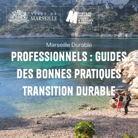
Aller
au
contenu
principal
Marseille Durable
Professionnels : Guides
des bonnes pratiques
transition durable