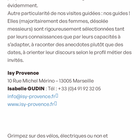
évidemment.
Autre particularité de nos visites guidées : nos guides !
Elles (majoritairement des femmes, désolée
messieurs) sont rigoureusement sélectionnées tant
par leurs connaissances que par leurs capacités à
s’adapter, à raconter des anecdotes plutôt que des
dates, à orienter leur discours selon le profil métier des
invités.
Isy Provence
10 Rue Michel Mérino – 13005 Marseille
Isabelle GUDIN
: Tél : +33 (0)4 91 92 32 05
info@isy-provence.fr
www.isy-provence.fr
Visites guidées
Marseille à vélo
Interactives
Grimpez sur des vélos, électriques ou non et