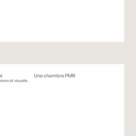
ns
l
Une chambre PMR
nore et visuelle.