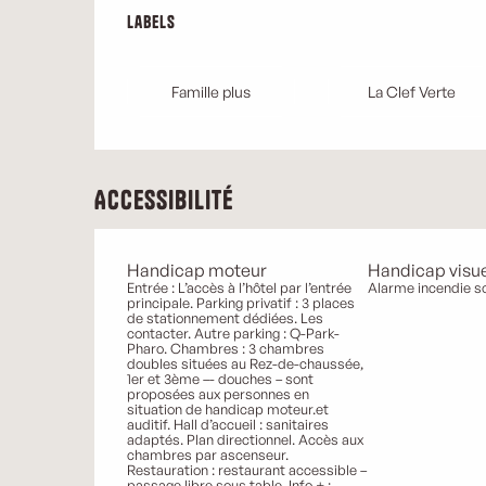
Offres de prestatio
Labels
Labels
Famille plus
La Clef Verte
Accessibilité
Handicap moteur
Handicap visue
Entrée : L’accès à l’hôtel par l’entrée
Alarme incendie so
principale. Parking privatif : 3 places
de stationnement dédiées. Les
contacter. Autre parking : Q-Park-
Pharo. Chambres : 3 chambres
doubles situées au Rez-de-chaussée,
1er et 3ème –- douches – sont
proposées aux personnes en
situation de handicap moteur.et
auditif. Hall d’accueil : sanitaires
adaptés. Plan directionnel. Accès aux
chambres par ascenseur.
Restauration : restaurant accessible –
passage libre sous table. Info + :