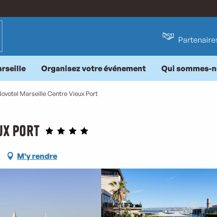
Partenaire
rseille
Organisez votre événement
Qui sommes-n
ovotel Marseille Centre Vieux Port
ux Port
M'y rendre