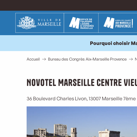
Aller
au
contenu
principal
Pourquoi choisir Ma
Accueil
Bureau des Congrès Aix-Marseille Provence
N
Novotel Marseille Centre Vie
36 Boulevard Charles Livon, 13007 Marseille 7ème