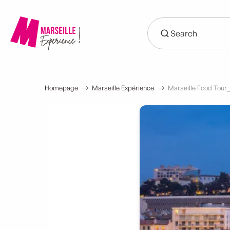
Aller
au
contenu
principal
Homepage
Marseille Expérience
Marseille Food Tour_