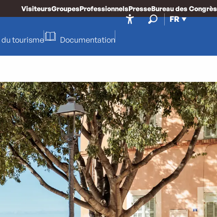
Visiteurs
Groupes
Professionnels
Presse
Bureau des Congrès
FR
Accessibilité
Recherche
 du tourisme
Documentation