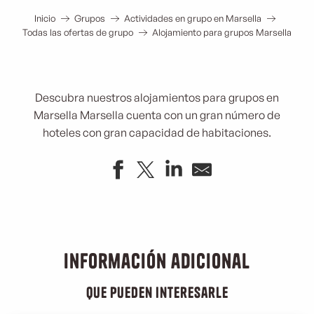
Inicio
Grupos
Actividades en grupo en Marsella
Todas las ofertas de grupo
Alojamiento para grupos Marsella
Descubra nuestros alojamientos para grupos en
Marsella Marsella cuenta con un gran número de
hoteles con gran capacidad de habitaciones.
ibis Styles Marsella Palacio de Congresos Vélodrome
New Hotel of Marseille
Appart'Hôtel Odalys Prado Castellane
Información adicional
Hotel Raphael Prado
B&B Hotel Marseille les Ports
que pueden interesarle
Escale Océania Marseille Vieux Port