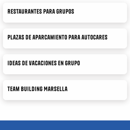
InterContinental Marsella-Hotel Dieu
Maisons du Monde Hotel & Suites Marsella Vieux-Port
Restaurantes para grupos
B&B Bonneveine
Novotel Marsella Centro-Estación
Ibis Budget Marseille Est Porte d'Aubagne
Plazas de aparcamiento para autocares
Ibis Styles Marseille Vieux Port
Ideas de vacaciones en grupo
Team building Marsella